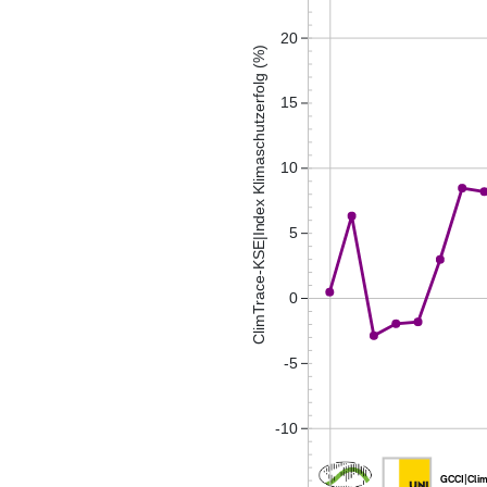
20
ClimTrace-KSE|Index Klimaschutzerfolg (%)
15
10
5
0
-5
-10
GCCI|Clim